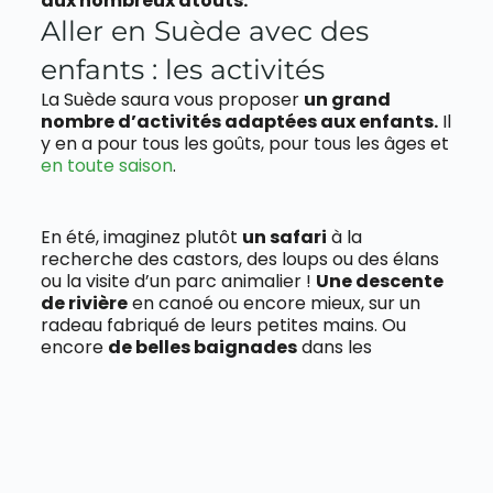
aux nombreux atouts.
Aller en Suède avec des
enfants : les activités
La Suède saura vous proposer
un grand
nombre d’activités adaptées aux enfants.
Il
y en a pour tous les goûts, pour tous les âges et
en toute saison
.
En été, imaginez plutôt
un safari
à la
recherche des castors, des loups ou des élans
ou la visite d’un parc animalier !
Une descente
de rivière
en canoé ou encore mieux, sur un
radeau fabriqué de leurs petites mains. Ou
encore
de belles baignades
dans les
archipels ou dans un des innombrables lacs du
pays !