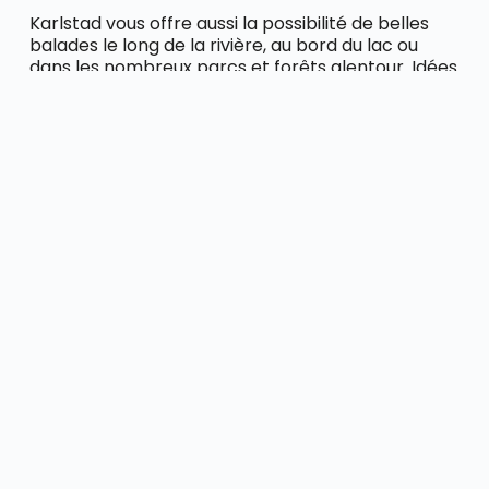
Karlstad vous offre aussi la possibilité de belles
balades le long de la rivière, au bord du lac ou
dans les nombreux parcs et forêts alentour. Idées
de randonnées
ici
.
Karlstad
possède aussi
une des
meilleures
équipes de
hockey sur
glace du pays
,
le Färjestad BK,
qui joue ses
matches à
domicile à la
Lofbergs Arena.
Une belle
expérience
sportive dans
une ambiance
très bon enfant.